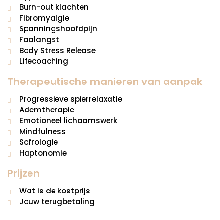
Burn-out klachten
Fibromyalgie
Spanningshoofdpijn
Faalangst
Body Stress Release
Lifecoaching
Therapeutische manieren van aanpak
Progressieve spierrelaxatie
Ademtherapie
Emotioneel lichaamswerk
Mindfulness
Sofrologie
Haptonomie
Prijzen
Wat is de kostprijs
Jouw terugbetaling